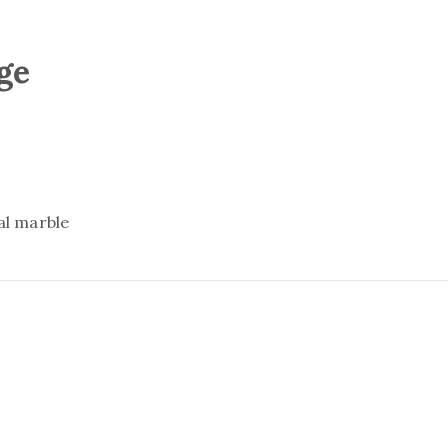
ge
ial marble