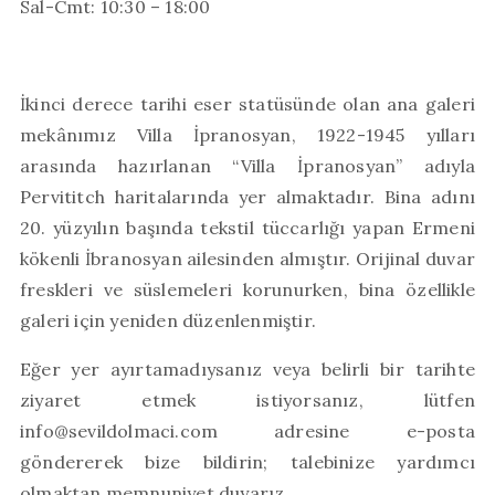
Sal-Cmt: 10:30 – 18:00
İkinci derece tarihi eser statüsünde olan ana galeri
mekânımız Villa İpranosyan, 1922-1945 yılları
arasında hazırlanan “Villa İpranosyan” adıyla
Pervititch haritalarında yer almaktadır. Bina adını
20. yüzyılın başında tekstil tüccarlığı yapan Ermeni
kökenli İbranosyan ailesinden almıştır. Orijinal duvar
freskleri ve süslemeleri korunurken, bina özellikle
galeri için yeniden düzenlenmiştir.
Eğer yer ayırtamadıysanız veya belirli bir tarihte
ziyaret etmek istiyorsanız, lütfen
info@sevildolmaci.com adresine e-posta
göndererek bize bildirin; talebinize yardımcı
olmaktan memnuniyet duyarız.