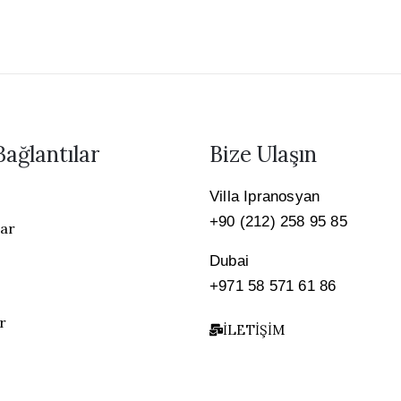
Bağlantılar
Bize Ulaşın
Villa Ipranosyan
+90 (212) 258 95 85
lar
Dubai
+971 58 571 61 86
r
İLETIŞIM