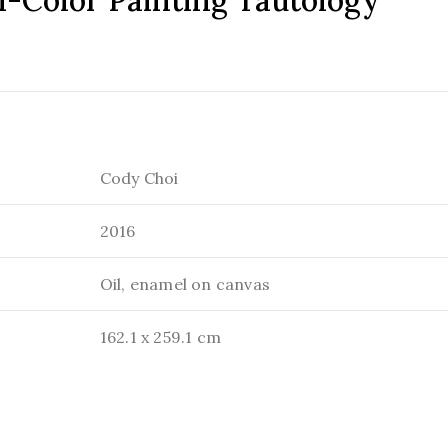
-Color Painting Tautology
Cody Choi
2016
Oil, enamel on canvas
162.1 x 259.1 cm