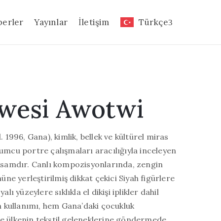
berler
Yayınlar
İletişim
Türkçe
Kwesi Awotwi
 1996, Gana), kimlik, bellek ve kültürel miras
umcu portre çalışmaları aracılığıyla inceleyen
ssamdır. Canlı kompozisyonlarında, zengin
üne yerleştirilmiş dikkat çekici Siyah figürlere
lı yüzeylere sıklıkla el dikişi iplikler dahil
n kullanımı, hem Gana’daki çocukluk
e ülkenin tekstil geleneklerine göndermede