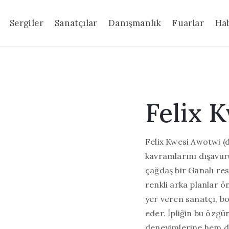
Sergiler
Sanatçılar
Danışmanlık
Fuarlar
Ha
Felix 
Felix Kwesi Awotwi (d.
kavramlarını dışavur
çağdaş bir Ganalı re
renkli arka planlar ön
yer veren sanatçı, boya
eder. İpliğin bu özgü
deneyimlerine hem d