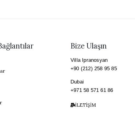
Bağlantılar
Bize Ulaşın
Villa Ipranosyan
+90 (212) 258 95 85
lar
Dubai
+971 58 571 61 86
r
İLETIŞIM