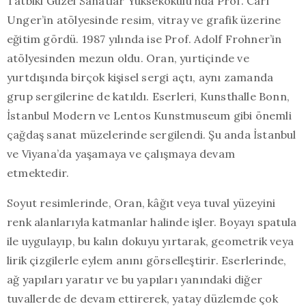
Tatbiki Güzel Sanatlar Yüksekokulu’nda Prof. Carl
Unger’in atölyesinde resim, vitray ve grafik üzerine
eğitim gördü. 1987 yılında ise Prof. Adolf Frohner’in
atölyesinden mezun oldu. Oran, yurtiçinde ve
yurtdışında birçok kişisel sergi açtı, aynı zamanda
grup sergilerine de katıldı. Eserleri, Kunsthalle Bonn,
İstanbul Modern ve Lentos Kunstmuseum gibi önemli
çağdaş sanat müzelerinde sergilendi. Şu anda İstanbul
ve Viyana’da yaşamaya ve çalışmaya devam
etmektedir.
Soyut resimlerinde, Oran, kâğıt veya tuval yüzeyini
renk alanlarıyla katmanlar halinde işler. Boyayı spatula
ile uygulayıp, bu kalın dokuyu yırtarak, geometrik veya
lirik çizgilerle eylem anını görselleştirir. Eserlerinde,
ağ yapıları yaratır ve bu yapıları yanındaki diğer
tuvallerde de devam ettirerek, yatay düzlemde çok