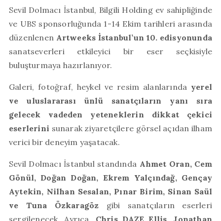
Sevil Dolmacı İstanbul, Bilgili Holding ev sahipliğinde
ve UBS sponsorluğunda 1-14 Ekim tarihleri arasında
düzenlenen
Artweeks İstanbul’un 10. edisyonunda
sanatseverleri etkileyici bir eser seçkisiyle
buluşturmaya hazırlanıyor.
Galeri, fotoğraf, heykel ve resim alanlarında
yerel
ve uluslararası ünlü sanatçıların yanı sıra
gelecek vadeden yeteneklerin dikkat çekici
eserlerini
sunarak ziyaretçilere görsel açıdan ilham
verici bir deneyim yaşatacak.
Sevil Dolmacı İstanbul standında
Ahmet Oran, Cem
Gönül, Doğan Doğan, Ekrem Yalçındağ, Gençay
Aytekin, Nilhan Sesalan, Pınar Birim, Sinan Saül
ve Tuna Özkaragöz
gibi sanatçıların eserleri
sergilenecek. Ayrıca,
Chris DAZE Ellis, Jonathan