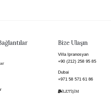
Bağlantılar
Bize Ulaşın
Villa Ipranosyan
+90 (212) 258 95 85
lar
Dubai
+971 58 571 61 86
r
İLETIŞIM