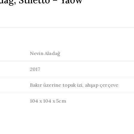
dağ, Stiletto – Yaow
Nevin Aladağ
2017
Bakır üzerine topuk izi, ahşap çerçeve
104 x 104 x 5cm