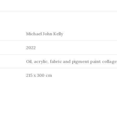
Michael John Kelly
2022
Oil, acrylic, fabric and pigment paint collag
215 x 300 cm