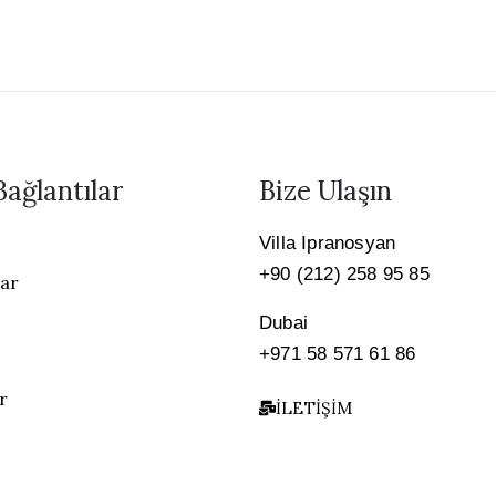
Bağlantılar
Bize Ulaşın
Villa Ipranosyan
+90 (212) 258 95 85
lar
Dubai
+971 58 571 61 86
r
İLETIŞIM