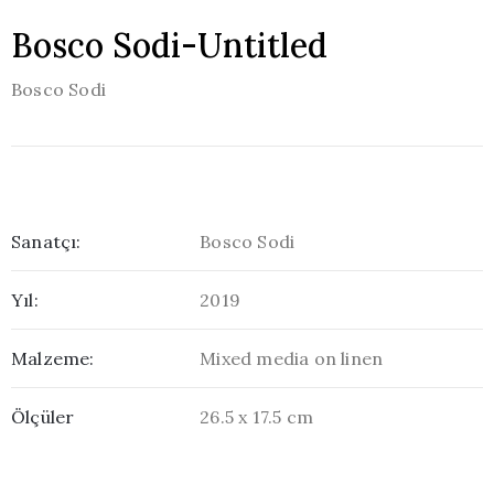
Fuarlar
Bosco Sodi-Untitled
Bosco Sodi
Haberler
Yayınlar
Sanatçı:
Bosco Sodi
Yıl:
2019
İletişim
Malzeme:
Mixed media on linen
Ölçüler
26.5 x 17.5 cm
Türkçe